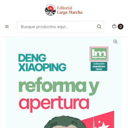
Encuentra nuestro catálogo aquí
Visitar
Inicio
Autores
Deng Xiaoping
Reforma y Apertura
0