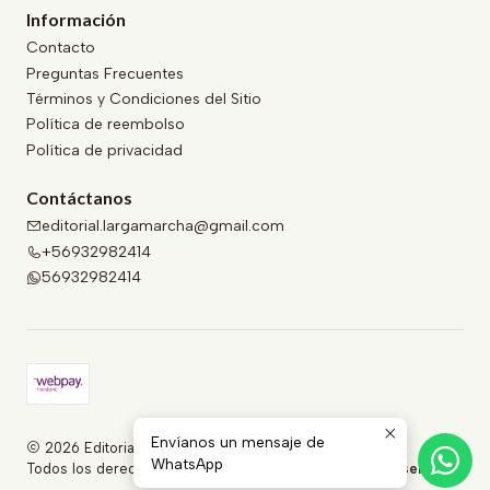
Información
Contacto
Preguntas Frecuentes
Términos y Condiciones del Sitio
Política de reembolso
Política de privacidad
Contáctanos
editorial.largamarcha@gmail.com
+56932982414
56932982414
Envíanos un mensaje de
2026 Editorial Larga Marcha .
WhatsApp
Todos los derechos reservados.
Desarrollado por Jumpseller
.