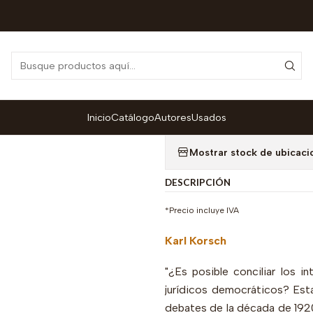
Catálogo
Colección Marxismo
Lucha de clases y derecho del t
|
Lucha de clases
Agr
Inicio
Catálogo
Autores
Usados
Cantidad
Mostrar stock de ubicaci
DESCRIPCIÓN
*Precio incluye IVA
Karl Korsch
"¿Es posible conciliar los 
jurídicos democráticos? Esta
debates de la década de 1920,