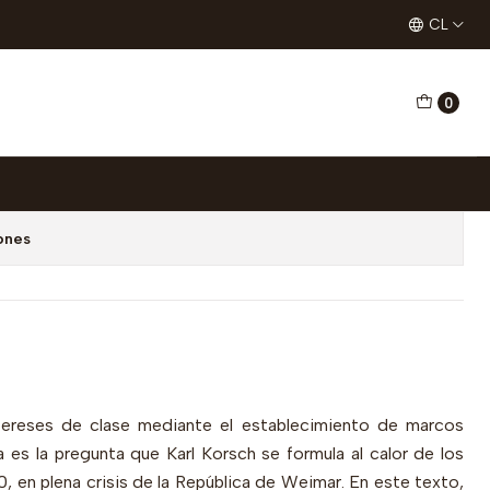
rabajo
CL
0
 y derecho del trabajo
egar al Carro
Comprar ahora
ones
intereses de clase mediante el establecimiento de marcos
 es la pregunta que Karl Korsch se formula al calor de los
 en plena crisis de la República de Weimar. En este texto,