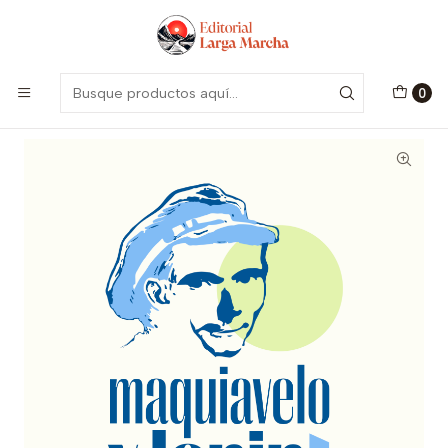
Encuentra nuestro catálogo aquí
Visitar
Inicio
Catálogo
Colección Marxismo
Maquiavelo y Lenin. Notas para una teoría política marxista
0