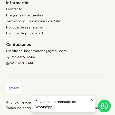
Información
Contacto
Preguntas Frecuentes
Términos y Condiciones del Sitio
Política de reembolso
Política de privacidad
Contáctanos
editorial.largamarcha@gmail.com
+56932982414
56932982414
Envíanos un mensaje de
2026 Editorial Larga Marcha .
WhatsApp
Todos los derechos reservados.
Desarrollado por Jumpseller
.