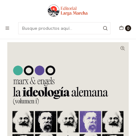
Encuentra nuestro catálogo aquí
Visitar
Inicio
Catálogo
Colección Fundadores
La Ideología Alemana, Volumen I
0