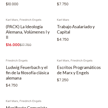
$10.000
$7.750
Karl Marx, Friedrich Engels
Karl Marx
-10% DESCUENTO
(PACK) La Ideología
Trabajo Asalariado y
Alemana, Volúmenes I y
Capital
II
$4.750
$16.000
$17.750
Friedrich Engels
Karl Marx, Friedrich Engels
Ludwig Feuerbach y el
Escritos Programáticos
fin de la filosofía clásica
de Marx y Engels
alemana
$7.250
$4.750
Karl Marx, Friedrich Engels
Manifiesto Comunista