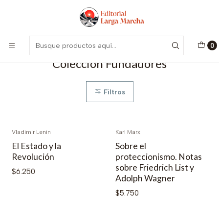
Encuentra nuestro catálogo aquí
Visitar
Inicio
Catálogo
Colección Fundadores
0
Colección Fundadores
Filtros
Vladimir Lenin
Karl Marx
El Estado y la
Sobre el
Revolución
proteccionismo. Notas
sobre Friedrich List y
$6.250
Adolph Wagner
$5.750