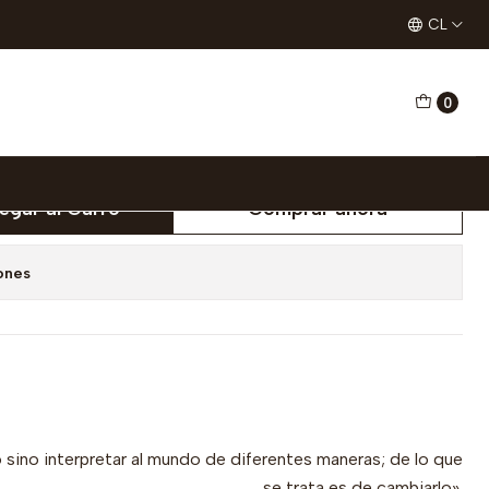
revolucionario y conciencia
CL
0
n histórica, sujeto
y conciencia
egar al Carro
Comprar ahora
ones
 sino interpretar al mundo de diferentes maneras; de lo que
se trata es de cambiarlo».