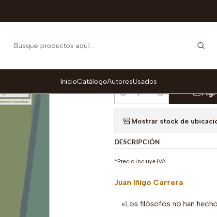
ión Marxismo Contemporáneo
El capital: razón histórica, sujeto 
|
El capital: razó
revolucionario 
Inicio
Catálogo
Autores
Usados
Agr
Cantidad
Mostrar stock de ubicaci
DESCRIPCIÓN
*Precio incluye IVA
Juan Iñigo Carrera
«Los filósofos no han hecho