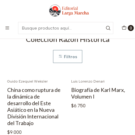
Encuentra nuestro catálogo aquí
Visitar
Inicio
Catálogo
Colección Razón Histórica
0
Colección Razón Histórica
Filtros
Guido Ezequiel Weksler
Luis Lorenzo Denari
China como ruptura de
Biografía de Karl Marx,
la dinámica de
Volumen I
desarrollo del Este
$6.750
Asiático en la Nueva
División Internacional
del Trabajo
$9.000