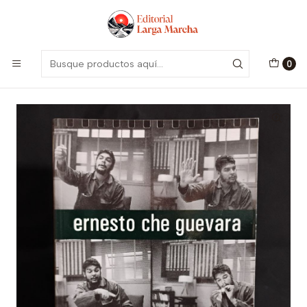
Encuentra nuestro catálogo aquí
Visitar
Inicio
Libros Usados
Marxismo
Retos de la transición socialista en Cuba (1961-1965)
(usado)
0