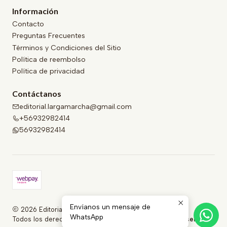
Información
Contacto
Preguntas Frecuentes
Términos y Condiciones del Sitio
Política de reembolso
Política de privacidad
Contáctanos
editorial.largamarcha@gmail.com
+56932982414
56932982414
Envíanos un mensaje de
2026 Editorial Larga Marcha .
WhatsApp
Todos los derechos reservados.
Desarrollado por Jumpseller
.