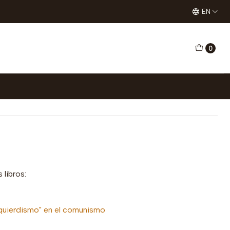
EN
0
re Rojo
ones
 libros:
izquierdismo" en el comunismo