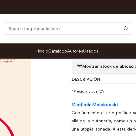
Home
Catálogo
Colección Poesía
Poeta Obrero. Antología
|
Poeta Obrero. 
A
Inicio
Catálogo
Autores
Usados
Quantity
Mostrar stock de ubicaci
DESCRIPCIÓN
*Precio incluye IVA
Vladimir Maiakovski
Comúnmente el arte político 
allá de la bufonería, como un 
una utopía soñada. A esta deriv