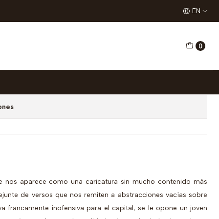
EN
0
Antología
dd to Cart
Buy now
ones
se nos aparece como una caricatura sin mucho contenido más
rejunte de versos que nos remiten a abstracciones vacías sobre
a francamente inofensiva para el capital, se le opone un joven