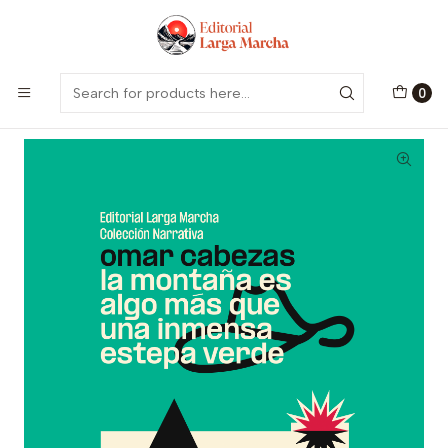
Encuentra nuestro catálogo aquí
Visitar
Home
Catálogo
Colección Narrativa
The mountain is more than just an immense green steppe
0