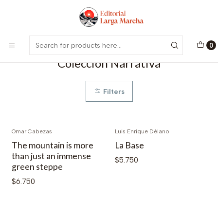
Encuentra nuestro catálogo aquí
Visitar
Home
Catálogo
Colección Narrativa
0
Colección Narrativa
Filters
Omar Cabezas
Luis Enrique Délano
The mountain is more
La Base
than just an immense
$5.750
green steppe
$6.750