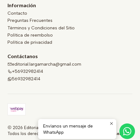
Información
Contacto
Preguntas Frecuentes
Términos y Condiciones del Sitio
Política de reembolso
Política de privacidad
Contáctanos
editorial.largamarcha@gmail.com
+56932982414
56932982414
Envíanos un mensaje de
2026 Editorial Larga Marcha .
WhatsApp
Todos los derechos reservados.
Desarrollado por Jumpseller
.