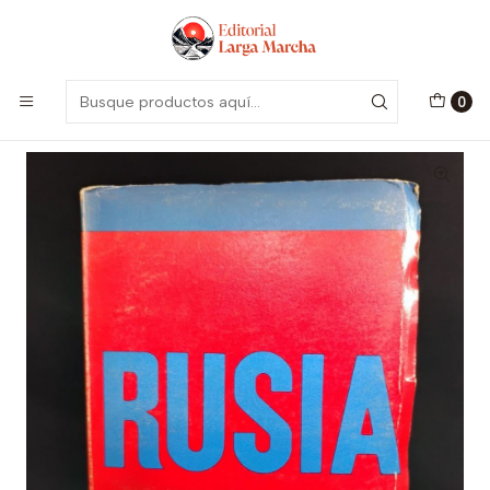
Encuentra nuestro catálogo aquí
Visitar
Inicio
Libros Usados
Ensayo
Rusia ante el segundo Plan Quinquenal (usado)
0