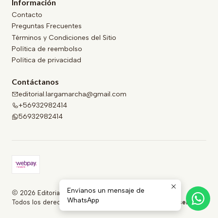
Información
Contacto
Preguntas Frecuentes
Términos y Condiciones del Sitio
Política de reembolso
Política de privacidad
Contáctanos
editorial.largamarcha@gmail.com
+56932982414
56932982414
Envíanos un mensaje de
2026 Editorial Larga Marcha .
WhatsApp
Todos los derechos reservados.
Desarrollado por Jumpseller
.