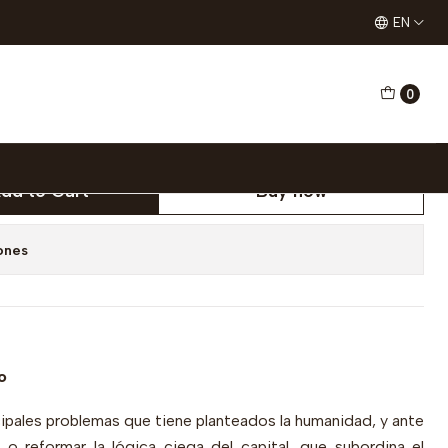
ica, computadoras y democracia
EN
0
o. Planificación económica,
y democracia
dd to Cart
Buy now
ones
o
ncipales problemas que tiene planteados la humanidad, y ante
 o reformar la lógica ciega del capital, que subordina el