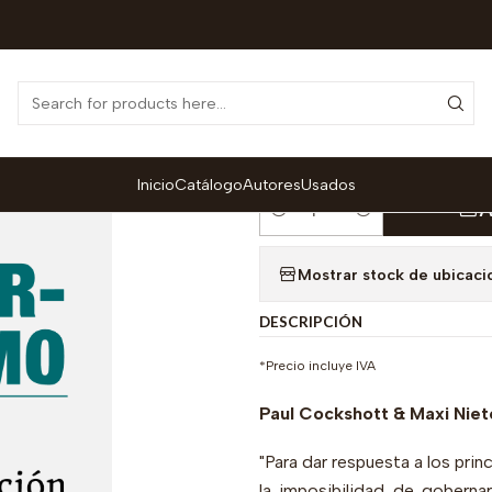
arxismo Contemporáneo
Ciber-Comunismo. Planificación económ
|
Ciber-Comunism
computadoras 
Inicio
Catálogo
Autores
Usados
A
Quantity
Mostrar stock de ubicaci
DESCRIPCIÓN
*Precio incluye IVA
Paul Cockshott & Maxi Niet
"Para dar respuesta a los pri
la imposibilidad de gobernar